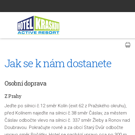
Jak se k nám dostanete
Osobní doprava
Z Prahy
Jeďte po silnici č.12 směr Kolín (exit 62 z Pražského okruhu),
před Kolínem najeďte na silnici č.38 směr Čáslav, za městem
Čáslav odbočte vlevo na silnici č. 337 směr Žleby a Ronov nad
Doubravou. Pokračujte rovně a za obcí Starý Dvůr odbočte
vpravo směr Počátky. Hotel se nachází vpravo cca po 300 m.