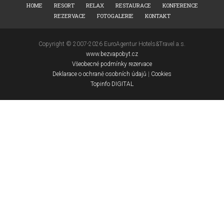
HOME
RESORT
RELAX
RESTAURACE
KONFERENCE
REZERVACE
FOTOGALERIE
KONTAKT
Copyright © 2007-2026 EuroAgentur Hotels&Travel a.s.
www.bezvapobyt.cz
Všeobecné podmínky rezervace
Deklarace o ochraně osobních údajů
|
Cookies
Topinfo DIGITAL