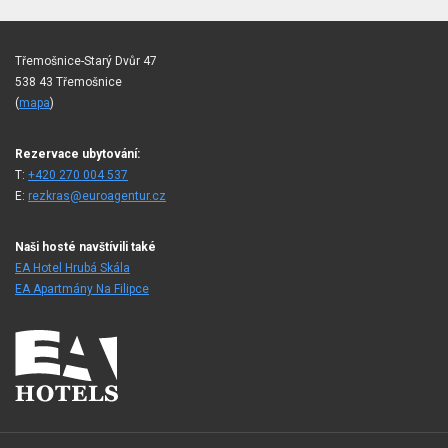
Třemošnice-Starý Dvůr 47
538 43 Třemošnice
(
mapa
)
Rezervace ubytování:
T:
+420 270 004 537
E:
rezkras@euroagentur.cz
Naši hosté navštívili také
EA Hotel Hrubá Skála
EA Apartmány Na Filipce