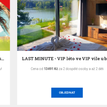
LAST MINUTE - VIP léto ve VIP vile u břehu…
Cena od
13491 Kč
za 2 dospělé osoby a až 2 děti
OBJEDNAT