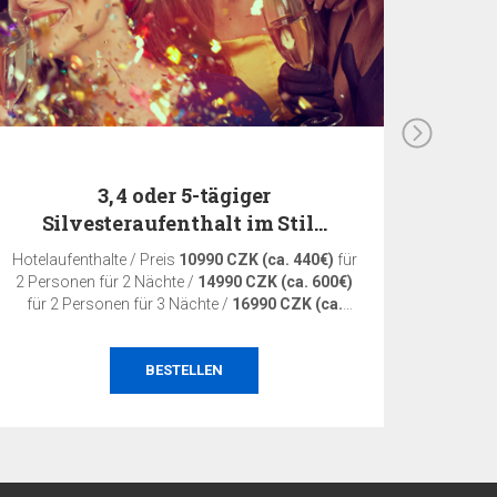
3, 4 oder 5-tägiger
Silvesteraufenthalt im Stil…
Hotelaufenthalte / Preis
10990 CZK (ca. 440€)
für
EA BE
2 Personen für 2 Nächte /
14990 CZK (ca. 600€)
Kunde
für 2 Personen für 3 Nächte /
16990 CZK (ca.
680€)
für 2 Personen für 4 Nächte
BESTELLEN