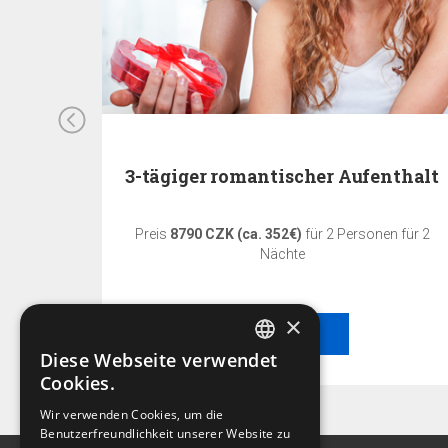
3-tägiger romantischer Aufenthalt
n für 2
Preis
8790 CZK (ca. 352€)
für 2 Personen für 2
Nächte
×
BESTELLEN
Diese Webseite verwendet
CZECH
Cookies.
BEST-PREIS-GARANTIE!
ENGLISH
Wir verwenden Cookies, um die
Benutzerfreundlichkeit unserer Website zu
GERMAN
Der beste Preis nur wenn Sie auf diesen Web-