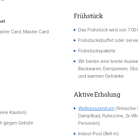
Frühstück
net
Das Frühstück wird von 7.00 
Master Card, Master Card
Frühstücksbuffet oder servie
Frühstückspakete
Wir bieten eine breite Auswa
Backwaren, Eierspeisen, Obs
und warmen Getränke
Aktive Erholung
Wellnesszentrum
(finnische 
eine Kaution)
Dampfbad, Ruhezone, 2x Whi
ich gegen Gebühr
Personen
)
Indoor-Pool (8x4 m)